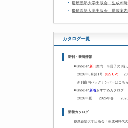
慶應義塾大学出版会「生成AI
慶應義塾大学出版会 搭載案内
カタログ一覧
新刊・新着情報
■KinoDen
新刊
案内 ※冊子の刊行
2026年8月第1号
（8/5 UP）
2
新刊案内バックナンバーは
こち
■KinoDen
新着
おすすめカタログ
2026年夏
2026年春
202
新着カタログ
慶應義塾大学出版会「生成AI時代