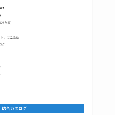
026年夏
ト」は
こちら
ログ
」
本」
総合カタログ