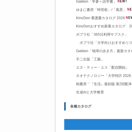
Gakken「学参＋語学書」
ゆまに書房「時世粧」/「風景」
KinoDen 看護書カタログ 2026
KinoDenおすすめ新着カタログ 2
ポプラ社「365日利用サブスク」
ポプラ社「大学向けおすすめリス
Gakken「地球の歩き方」最新カタ
不二出版「工藝」
エヌ・ティー・エス「配信開始」
ネオテクノロジー「大学特許 2026
柏書房「『生活』復刻版 第2回配
生成AIと大学教育
各種カタログ