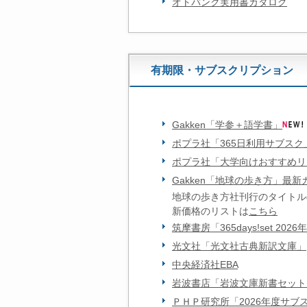
オトバンク実用書カタログ
有期限・サブスクリプション
Gakken「学参＋語学書」
ポプラ社「365日利用サブスク
ポプラ社「大学向けおすすめリ
Gakken「地球の歩き方」最新
地球の歩き方社刊行のタイトルの
新価格のリストは
こちら
筑摩書房「365days!set 2026年
光文社「光文社古典新訳文庫」
中央経済社EBA
岩波書店「岩波文庫新書セット 2
ＰＨＰ研究所「2026年度サブ