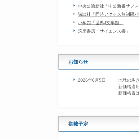
中央公論新社「中公新書サブス
講談社「同時アクセス無制限パ
小学館「世界J文学館」
筑摩書房「サイエンス書」
お知らせ
2026年8月5日
地球の歩
新価格適用
新価格表
搭載予定